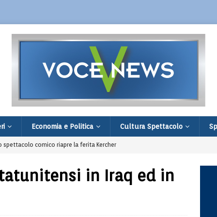
ri
Economia e Politica
Cultura Spettacolo
Sp
spettacolo comico riapre la ferita Kercher
a, in Italia scatta l’allarme siccità
tatunitensi in Iraq ed in
Varesotto: maxi stangata della Finanza
nari: guasto elettrico e ritardi fino a 90 minuti
di Villa Verucchio: filiale distrutta e fuga