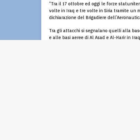
“Tra il 17 ottobre ed oggi le forze statunit
volte in Iraq e tre volte in Siria tramite un 
dichiarazione del Brigadiere dell’Aeronauti
Tra gli attacchi si segnalano quelli alla bas
e alle basi aeree di Al Asad e Al-Harir in I
all’aeroporto internazionale di Baghdad. In m
24 militari che hanno subito ferite lievi, de
velivolo.
Il Pentagono non ha nominato quali sono i 
portavoce ha affermato: “Sappiamo che i g
Corpo delle Guardie della Rivoluzione Isla
gruppi che operano per procura dell’Iran”.
Per quanto riguarda i missili lanciati dalle f
ottobre scorso nel Mar Rosso dal cacciator
ha affermato di non avere la certezza che q
visto che tali missili avevano una gittata d
raggio di azione.