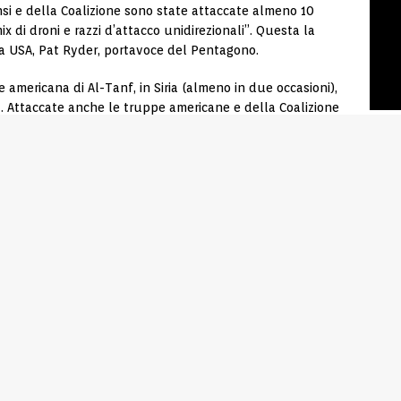
ensi e della Coalizione sono state attaccate almeno 10
mix di droni e razzi d’attacco unidirezionali”. Questa la
ca USA, Pat Ryder, portavoce del Pentagono.
e americana di Al-Tanf, in Siria (almeno in due occasioni),
raq. Attaccate anche le truppe americane e della Coalizione
erito al risultato degli attacchi, il Pentagono riferisce di
lla distruzione di un hangar per aerei e di un piccolo
gruppi che hanno portato avanti questi attacchi, ma il
ruppi che conducono questi attacchi sono sostenuti dal
mica dell’Iran. Sappiamo che queste formazioni sono
ormazioni dei ribelli Houti dello Yemen, intercettati il 19
pediniere classe Arleigh Burke, USS Carney, il Pentagono
uesti missili avessero come obiettivo Israele, ma che,
i 1200 miglia, Israele poteva certamente essere nel loro