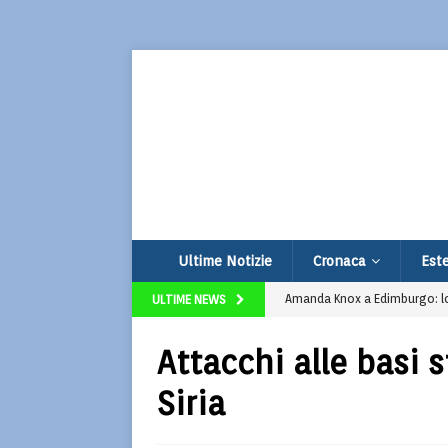
Ultime Notizie
Cronaca
Este
Amanda Knox a Edimburgo: lo 
ULTIME NEWS
Clima: El Niño domina il pianet
Attacchi alle basi s
Furbetti del carburante nel 
Siria
Milano, venerdì di caos sui bi
Assalto esplosivo al bancomat 