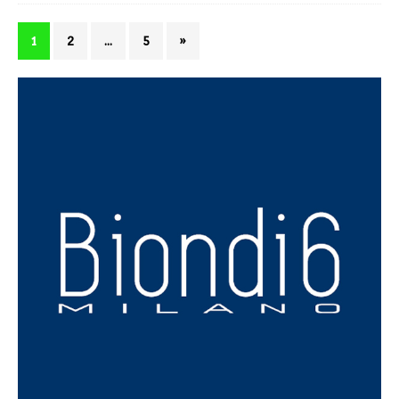
1
2
…
5
»