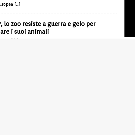
europea
[…]
, lo zoo resiste a guerra e gelo per
are i suoi animali
a Manfrini
19/02/2026
uore di Kiev, tra sirene antiaeree e infrastrutture
etiche colpite, lo zoo cittadino continua a funzionare
tante condizioni estreme. I ripetuti attacchi russi alla
elettrica hanno ridotto l’erogazione di corrente a poche
…]
ensky evoca la morte di Putin
g von Jessen
25/12/2025
iscorso della vigilia di Natale, Volodymyr Zelensky compie
lto retorico che merita di essere osservato senza
genze né moralismi facili. L’augurio di morte rivolto,
re per allusione, a Vladimir Putin non è una
[…]