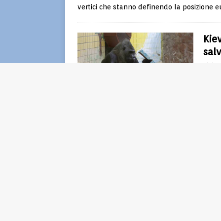
vertici che stanno definendo la posizione 
Kiev
salv
Tizian
Nel c
energ
nonos
rete 
ore
[
Zel
Henni
Nel d
un sa
indul
seppu