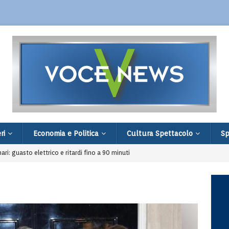
ri
Economia e Politica
Cultura Spettacolo
Sp
nari: guasto elettrico e ritardi fino a 90 minuti
di Villa Verucchio: filiale distrutta e fuga
restato 16enne comasco legato alla rete ISIS
age in famiglia e a scuola: 9 morti e 20 feriti
 comprare un Ciao: fermati dopo una segnalazione