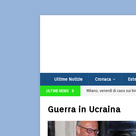
Ultime Notizie
Cronaca
Este
Milano, venerdì di caos sui bi
ULTIME NEWS
Assalto esplosivo al bancomat 
Guerra in Ucraina
Terrorismo e odio online: ar
Thailandia, 14enne compie str
Udine, vendono limonata per