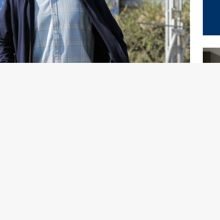
venta eroe mediatico. Condannato a tre anni di galera
ico della sua fidanzata. La donna dopo aver trovato una
o al compagno. Con una somma simile il debito sarebbe
ifiuta per correttezza e le monete sono restituite alla
 il galeotto diventa eroe mediatico con privilegi
 si butta alla ricerca del suo creditore provando a fargli
 come sperato.
oria di una redenzione parziale ma anche una profonda