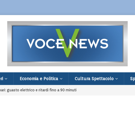
ri
Economia e Politica
Cultura Spettacolo
Sp
nari: guasto elettrico e ritardi fino a 90 minuti
di Villa Verucchio: filiale distrutta e fuga
restato 16enne comasco legato alla rete ISIS
age in famiglia e a scuola: 9 morti e 20 feriti
 comprare un Ciao: fermati dopo una segnalazione