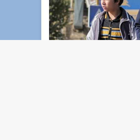
Galeotto per non aver onorato un debito di
Rahim rinuncia a utilizzare l’aiuto econom
borsa piena di monete propone il contenut
cancellato e la libertà conseguente. Rahim r
legittima proprietaria. Grazie a questo gesto
inaspettati. Guadagnata una licenza, l’uomo
ritarare la denuncia, ma le cose non vanno
Un Eroe, il film di Asghar Farhadi, è la st