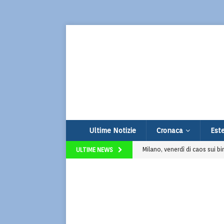
Ultime Notizie
Cronaca
Este
Milano, venerdì di caos sui bi
ULTIME NEWS
Assalto esplosivo al bancomat 
Terrorismo e odio online: ar
Thailandia, 14enne compie str
Udine, vendono limonata per