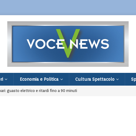
ri
Economia e Politica
Cultura Spettacolo
Sp
nari: guasto elettrico e ritardi fino a 90 minuti
di Villa Verucchio: filiale distrutta e fuga
restato 16enne comasco legato alla rete ISIS
age in famiglia e a scuola: 9 morti e 20 feriti
 comprare un Ciao: fermati dopo una segnalazione