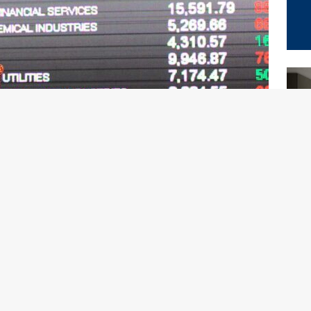
sa valori dell’Arabia Saudita, ha reso noto che
 mercato azionario non è sufficientemente elevata e stanno
 derivanti dall’investimento nella maggior parte dei loro
ltimi cinque anni, “la rappresentanza degli investitori
rere, al livello che ci aspettavamo”, ha detto in un