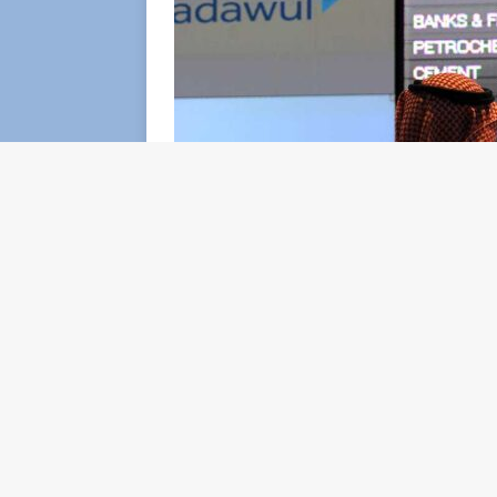
Saudi Exchange (Tadawul), la principale bor
l’esposizione degli investitori stranieri al
perdendo profitti che superano i rendimenti
concorrenti nei mercati emergenti.
Sebbene i flussi siano stati positivi negli u
stranieri sul mercato non è ancora, a mio pa