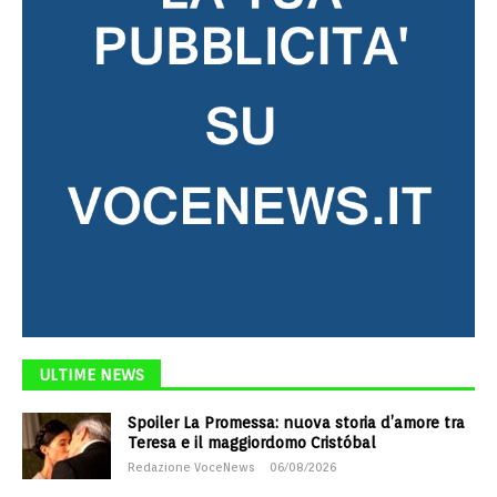
ULTIME NEWS
Spoiler La Promessa: nuova storia d’amore tra
Teresa e il maggiordomo Cristóbal
Redazione VoceNews
06/08/2026