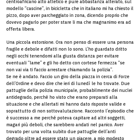
centroafricano alto atletico e pure abbastanza alterato, sul
modello “cascine”, in bicicletta che in italiano mi ha chiesto il
pizzo, dopo aver parcheggiato in zona, dicendo proprio che
dovevo pagarlo per poter stare li ma che magnanimo era ad
offerta libera.
Una piccola estorsione. Ora non penso di essere una persona
fragile e debole e difatti non lo sono. L’ho guardato dritto
negli occhi tenendomi alla giusta distanza per evitare
eventuali “lame” e gli ho detto con cortese fermezza “se
non vai via ti faccio arrestare chiamando la polizia”.
Se ne è andato. Faccio un giro della piazza in cerca di Forze
dell’Ordine e devo dire che ieri di lunedì le ho trovate. Due
pattuglie della polizia municipale, probabilmente dei nuclei
antidegrado, perché ho visto che erano preparati alla
situazione e che allertati mi hanno dato risposte valide e
soprattutto di non sottovalutazione. Racconto l’episodio che
è successo a me perché poteva capitare ad altri soggetti,
magari più deboli, che sarebbero andati nel panico. Aver
trovato per una volta subito due pattuglie dell’anti
degrado oltre ad essere stato un piacere, a mio modesto