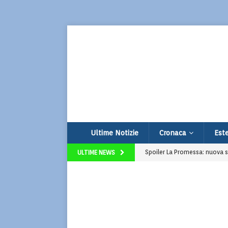
Ultime Notizie
Cronaca
Este
Spoiler La Promessa: nuova s
ULTIME NEWS
Super Market: la serie Prime g
Addio a Francesco Guccini: i
Il prezzo del trumpismo
La 26° Edizione di Corto Fict