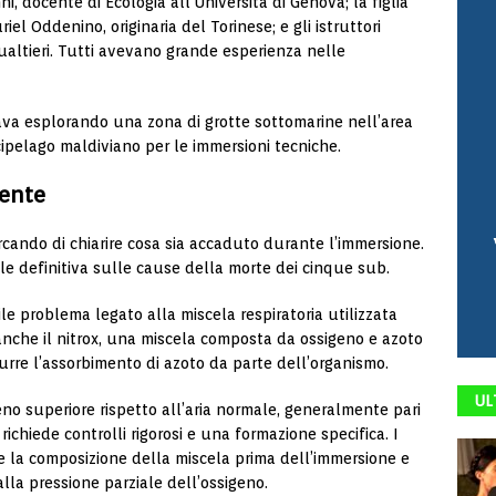
, docente di Ecologia all’Università di Genova; la figlia
iel Oddenino, originaria del Torinese; e gli istruttori
altieri. Tutti avevano grande esperienza nelle
tava esplorando una zona di grotte sottomarine nell’area
cipelago maldiviano per le immersioni tecniche.
dente
cando di chiarire cosa sia accaduto durante l’immersione.
le definitiva sulle cause della morte dei cinque sub.
ile problema legato alla miscela respiratoria utilizzata
nche il nitrox, una miscela composta da ossigeno e azoto
durre l’assorbimento di azoto da parte dell’organismo.
UL
eno superiore rispetto all’aria normale, generalmente pari
ichiede controlli rigorosi e una formazione specifica. I
 la composizione della miscela prima dell’immersione e
i alla pressione parziale dell’ossigeno.