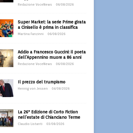
Redazione VoceNews
06/08/2026
Super Market: la serie Prime girata
a Cinisello è prima in classifica
Martina Fanzinni
06/08/2026
Addio a Francesco Guccini: il poeta
dell’Appennino muore a 86 anni
Redazione VoceNews
06/08/2026
Il prezzo del trumpismo
Hennig von Jessen
04/08/2026
La 26° Edizione di Corto Fiction
nell’estate di Chianciano Terme
Claudio Listanti
03/08/2026