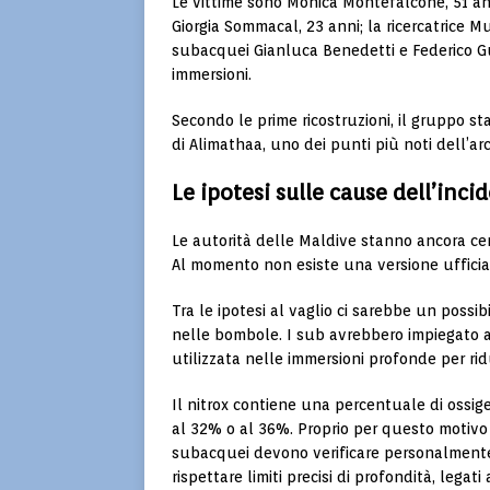
Le vittime sono Monica Montefalcone, 51 anni
Giorgia Sommacal, 23 anni; la ricercatrice Mur
subacquei Gianluca Benedetti e Federico Gu
immersioni.
Secondo le prime ricostruzioni, il gruppo s
di Alimathaa, uno dei punti più noti dell’ar
Le ipotesi sulle cause dell’inci
Le autorità delle Maldive stanno ancora cer
Al momento non esiste una versione ufficia
Tra le ipotesi al vaglio ci sarebbe un possib
nelle bombole. I sub avrebbero impiegato a
utilizzata nelle immersioni profonde per ri
Il nitrox contiene una percentuale di ossig
al 32% o al 36%. Proprio per questo motivo r
subacquei devono verificare personalmente
rispettare limiti precisi di profondità, legat