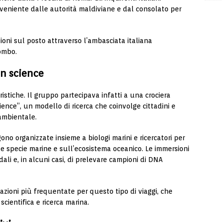
eniente dalle autorità maldiviane e dal consolato per
oni sul posto attraverso l’ambasciata italiana
ombo.
en science
istiche. Il gruppo partecipava infatti a una crociera
cience”, un modello di ricerca che coinvolge cittadini e
 ambientale.
no organizzate insieme a biologi marini e ricercatori per
ulle specie marine e sull’ecosistema oceanico. Le immersioni
li e, in alcuni casi, di prelevare campioni di DNA
zioni più frequentate per questo tipo di viaggi, che
ientifica e ricerca marina.