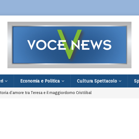
ri
Economia e Politica
Cultura Spettacolo
Sp
toria d’amore tra Teresa e il maggiordomo Cristóbal
irata a Cinisello è prima in classifica
l poeta dell’Appennino muore a 86 anni
ion nell’estate di Chianciano Terme