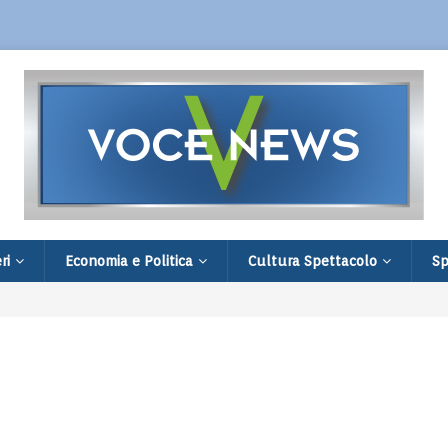
ri
Economia e Politica
Cultura Spettacolo
Sp
ion nell’estate di Chianciano Terme
ti e 26 feriti. Aperta un’inchiesta
 sospesa la compagnia, 7 italiani tra i morti
ali in Sant’Ambrogio il 4 agosto alle ore 11