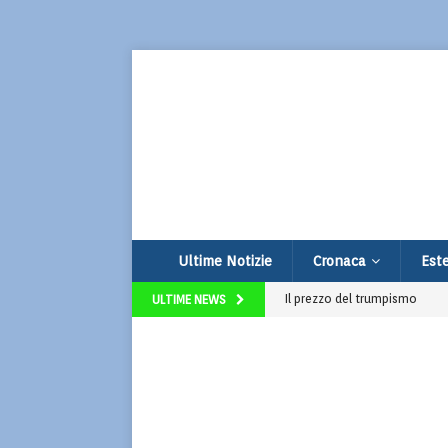
Ultime Notizie
Cronaca
Este
Il prezzo del trumpismo
ULTIME NEWS
La 26° Edizione di Corto Fict
Strage sulla Terni-Rieti: 6 mor
Tragedia sulle Linee di Nazca:
Franco Baresi: fissati i funer