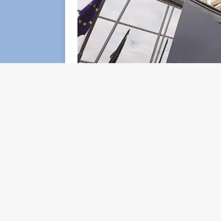
Un uomo di 56 anni residente a Rimini è st
con l’accusa di stalking nei confronti della 
dell’udienza preliminare Raffaella Ceccarel
favore della vittima.