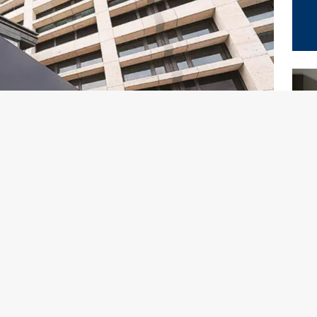
ato condannato a un anno e quattro mesi di reclusione
proprietaria di un residence della città. Il giudice
li ha disposto anche un risarcimento di 10mila euro a