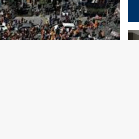
pprovato ieri, 30 maggio, una legge storica che concede
 partecipato al
procés
, cioè il referendum illegale
7. La grazia potrebbe riguardare circa 400 persone
x presidente della Generalitat della Catalogna che vive in
 indipendentiste come Òmnium Cultural portano a oltre
.