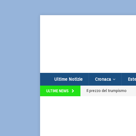
Ultime Notizie
Cronaca
Este
Il prezzo del trumpismo
ULTIME NEWS
La 26° Edizione di Corto Fict
Strage sulla Terni-Rieti: 6 mor
Tragedia sulle Linee di Nazca:
Franco Baresi: fissati i funer