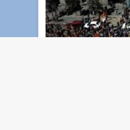
Il Congresso dei deputati della
Spagna
ha a
l’amnistia
ai separatisti catalani che hanno
sull’
indipendenza
tenutosi nell’ottobre 201
processate, tra cui
Carles Puigdemont
, l’e
esilio da sette anni. Ma le organizzazioni
1.400 il numero dei beneficiari dell’amnistia