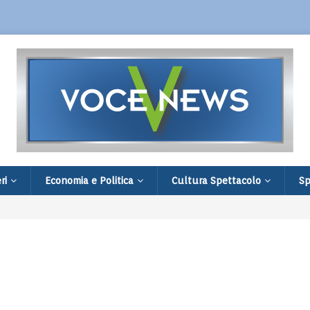
ri
Economia e Politica
Cultura Spettacolo
Sp
ion nell’estate di Chianciano Terme
ti e 26 feriti. Aperta un’inchiesta
 sospesa la compagnia, 7 italiani tra i morti
ali in Sant’Ambrogio il 4 agosto alle ore 11