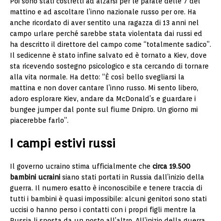
Poi sono stati costretti ad alzarsi per le parate delle 7 del
mattino e ad ascoltare l’inno nazionale russo per ore. Ha
anche ricordato di aver sentito una ragazza di 13 anni nel
campo urlare perché sarebbe stata violentata dai russi ed
ha descritto il direttore del campo come “totalmente sadico”.
Il sedicenne è stato infine salvato ed è tornato a Kiev, dove
sta ricevendo sostegno psicologico e sta cercando di tornare
alla vita normale. Ha detto: “È così bello svegliarsi la
mattina e non dover cantare l’inno russo. Mi sento libero,
adoro esplorare Kiev, andare da McDonald’s e guardare i
bungee jumper dal ponte sul fiume Dnipro. Un giorno mi
piacerebbe farlo”.
I campi estivi russi
Il governo ucraino stima ufficialmente che
circa 19.500
bambini ucraini
siano stati portati in Russia dall’inizio della
guerra. Il numero esatto è inconoscibile e tenere traccia di
tutti i bambini è quasi impossibile: alcuni genitori sono stati
uccisi o hanno perso i contatti con i propri figli mentre la
Russia li sposta da un posto all’altro. All’inizio della guerra,