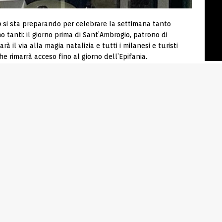
o
si sta preparando per celebrare la settimana tanto
no tanti: il giorno prima di Sant’Ambrogio, patrono di
à il via alla magia natalizia e tutti i milanesi e turisti
 rimarrà acceso fino al giorno dell’Epifania.
i obei
ndr
), che rappresentano una delle più antiche
icembre. Il mercatino tipico del periodo natalizio accenderà
 splendida cornice del Castello Sforzesco – attraversando
2 dicembre.
ionale, l’evento principe del 7 dicembre a Milano:
 alla Scala.
steria da Flavio
ver assistito alla Prima scaligera, solitamente concludono
eria da Flavio ha così pensato di dedicare a questo lungo
con un menù ad hoc a prezzo fisso.