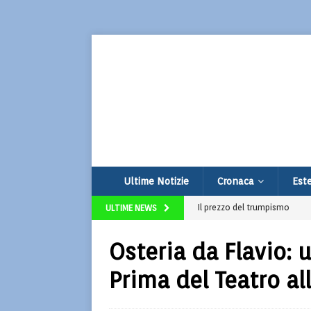
Ultime Notizie
Cronaca
Este
Il prezzo del trumpismo
ULTIME NEWS
La 26° Edizione di Corto Fict
Osteria da Flavio:
Strage sulla Terni-Rieti: 6 mor
Prima del Teatro al
Tragedia sulle Linee di Nazca:
Franco Baresi: fissati i funer