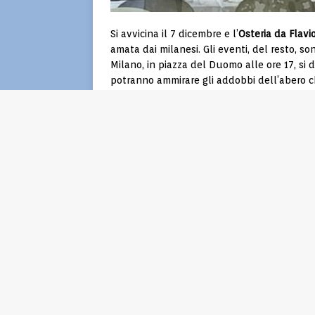
Si avvicina il 7 dicembre e l’
Osteria da Flavi
amata dai milanesi. Gli eventi, del resto, so
Milano, in piazza del Duomo alle ore 17, si dar
potranno ammirare gli addobbi dell’abero che
Anche gli Oh bej! Oh bej! (la fiera degli obe
tradizioni milanesi prenderanno il via il 7 d
le sue luci in zona Piazza Castello – nella
Piazza Gadio e piazza del Cannone fino al 1
Ultimo ma più importante a livello internaz
l’apertura della stagione d’Opera del Teatro
Il menù di Sant’Ambrogio dell’O
Come la tradizione vuole, i milanesi dopo a
la serata con una cena al ristorante. L’Ost
ponte di Sant’Ambrogio e dell’Immacolata 