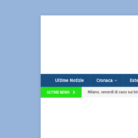
Ultime Notizie
Cronaca
Este
Milano, venerdì di caos sui bi
ULTIME NEWS
Assalto esplosivo al bancomat 
Terrorismo e odio online: ar
Thailandia, 14enne compie str
Udine, vendono limonata per