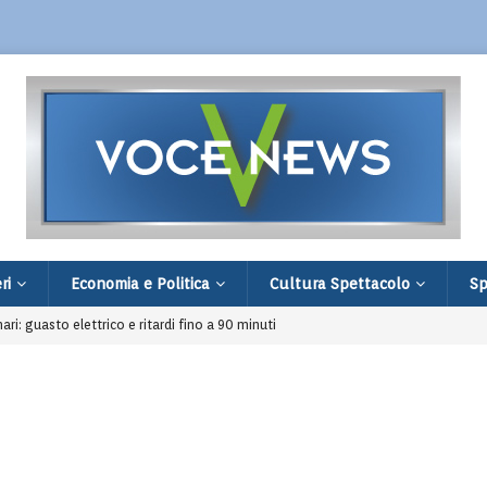
ri
Economia e Politica
Cultura Spettacolo
Sp
nari: guasto elettrico e ritardi fino a 90 minuti
di Villa Verucchio: filiale distrutta e fuga
restato 16enne comasco legato alla rete ISIS
age in famiglia e a scuola: 9 morti e 20 feriti
 comprare un Ciao: fermati dopo una segnalazione