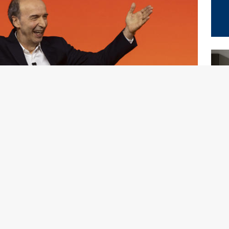
è Roberto Benigni. Con “Il Sogno”, trasmesso in diretta su
allo schermo quasi 4,4 milioni di spettatori di media con
hare del 28,1%. Numeri da capogiro, da far impallidire
r quanto quotato, riuscirà mai ad ottenere neanche nei
 ben oltre la semplice performance televisiva: è il trionfo