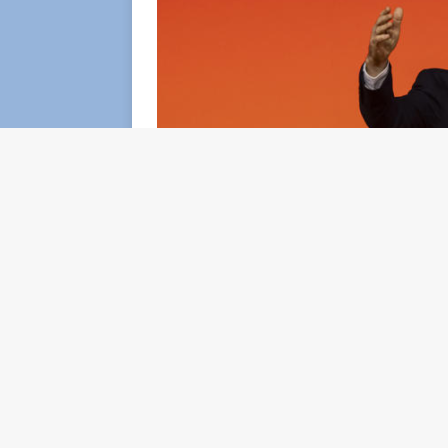
Roberto Benigni
C’è chi parla e non viene ascoltato, e poi c’
Rai1 e in Eurovisione, ha incollato davanti 
punte da oltre 5 milioni conquistando uno s
qualsiasi politico, e che nessun leader, pe
loro comizi più riusciti. Un risultato che va