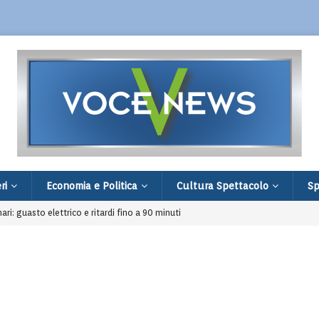
ri
Economia e Politica
Cultura Spettacolo
Sp
nari: guasto elettrico e ritardi fino a 90 minuti
di Villa Verucchio: filiale distrutta e fuga
restato 16enne comasco legato alla rete ISIS
age in famiglia e a scuola: 9 morti e 20 feriti
 comprare un Ciao: fermati dopo una segnalazione