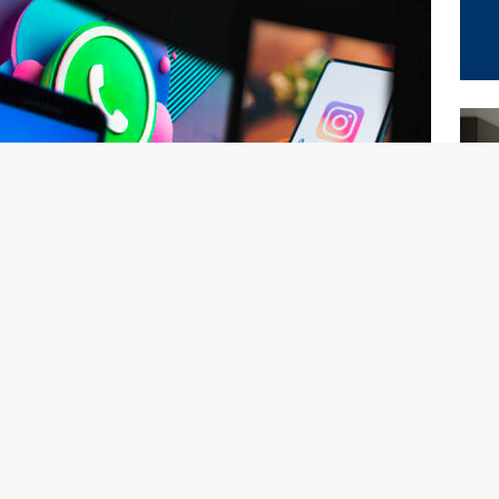
 dicembre 2024, i principali social – Whatsapp, Instagram
 milioni di utenti in tutto il mondo senza accesso alle
ni hanno raggiunto un picco su
Downdetector
alle 19:10,
tutto nell’invio di messaggi multimediali su Whatsapp.