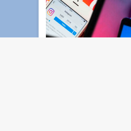
Il blackout dei social di Meta, mercoledì 11
e Facebook – sono andati in down, lasciando
loro app preferite. In Italia, le segnalazio
con migliaia di problemi riscontrati soprat