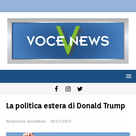
La politica estera di Donald Trump
Redazione VoceNews
18/07/2024