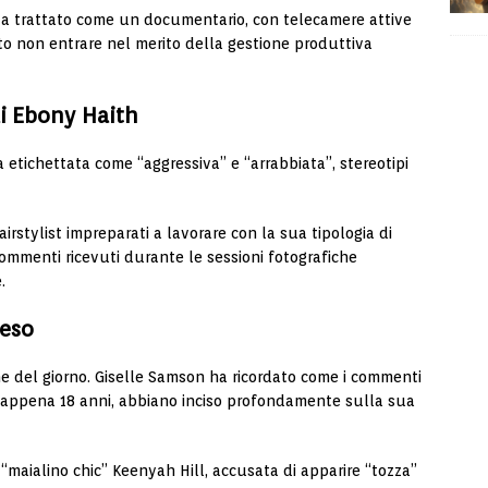
va trattato come un documentario, con telecamere attive
ito non entrare nel merito della gestione produttiva
di Ebony Haith
a etichettata come “aggressiva” e “arrabbiata”, stereotipi
airstylist impreparati a lavorare con la sua tipologia di
 commenti ricevuti durante le sessioni fotografiche
.
peso
ne del giorno.
Giselle Samson
ha ricordato come i commenti
 appena 18 anni, abbiano inciso profondamente sulla sua
 “maialino chic”
Keenyah Hill
, accusata di apparire “tozza”