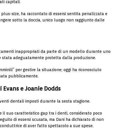
ti capitali.
ce plus-size, ha raccontato di essersi sentita penalizzata e
angere sotto la doccia, unico luogo non raggiunto dalle
tamenti inappropriati da parte di un modello durante uno
re stata adeguatamente protetta dalla produzione.
minili” per gestire la situazione; oggi ha riconosciuto
usata pubblicamente.
ni Evans e Joanie Dodds
rventi dentali imposti durante la sesta stagione.
 il suo caratteristico gap tra i denti, considerato poco
guito di essersi scusata, ma Dani ha dichiarato di non
conduttrice di aver fatto spettacolo a sue spese.