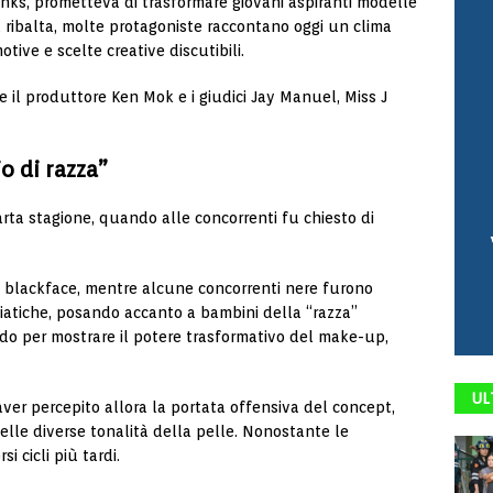
anks
, prometteva di trasformare giovani aspiranti modelle
lla ribalta, molte protagoniste raccontano oggi un clima
tive e scelte creative discutibili.
he il produttore
Ken Mok
e i giudici
Jay Manuel
,
Miss J
o di razza”
uarta stagione, quando alle concorrenti fu chiesto di
 blackface, mentre alcune concorrenti nere furono
iatiche, posando accanto a bambini della “razza”
do per mostrare il potere trasformativo del make-up,
UL
aver percepito allora la portata offensiva del concept,
elle diverse tonalità della pelle. Nonostante le
i cicli più tardi.