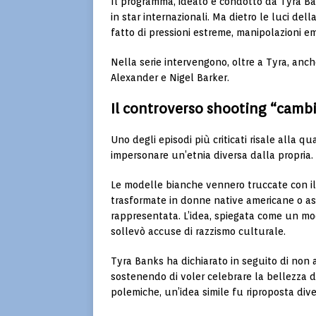
Il programma, ideato e condotto da
Tyra B
in star internazionali. Ma dietro le luci de
fatto di pressioni estreme, manipolazioni emo
Nella serie intervengono, oltre a Tyra, anc
Alexander
e
Nigel Barker
.
Il controverso shooting “cambi
Uno degli episodi più criticati risale alla q
impersonare un’etnia diversa dalla propria.
Le modelle bianche vennero truccate con il
trasformate in donne native americane o as
rappresentata. L’idea, spiegata come un mo
sollevò accuse di razzismo culturale.
Tyra Banks ha dichiarato in seguito di non 
sostenendo di voler celebrare la bellezza d
polemiche, un’idea simile fu riproposta divers