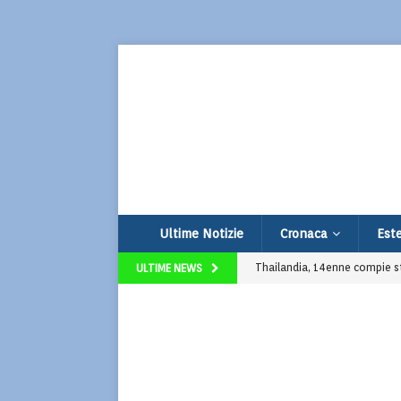
Ultime Notizie
Cronaca
Este
Thailandia, 14enne compie str
ULTIME NEWS
Udine, vendono limonata per
Spoiler La Promessa: nuova s
Super Market: la serie Prime g
Addio a Francesco Guccini: i