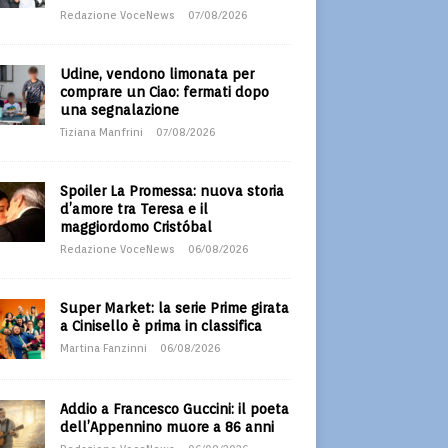
Redazione VoceNews
07/08/2026
Udine, vendono limonata per
comprare un Ciao: fermati dopo
una segnalazione
Tiziana Manfrini
07/08/2026
Spoiler La Promessa: nuova storia
d’amore tra Teresa e il
maggiordomo Cristóbal
Redazione VoceNews
06/08/2026
Super Market: la serie Prime girata
a Cinisello è prima in classifica
Martina Fanzinni
06/08/2026
Addio a Francesco Guccini: il poeta
dell’Appennino muore a 86 anni