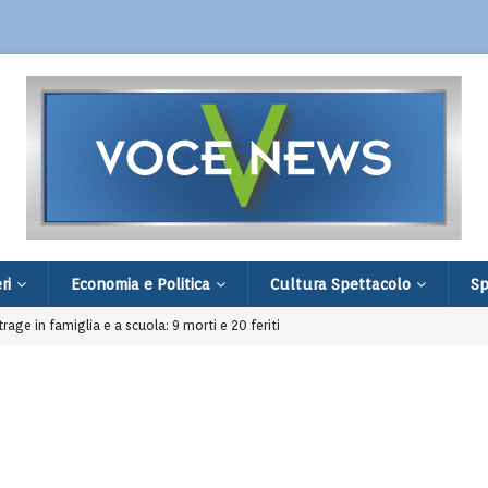
ri
Economia e Politica
Cultura Spettacolo
Sp
age in famiglia e a scuola: 9 morti e 20 feriti
 comprare un Ciao: fermati dopo una segnalazione
toria d’amore tra Teresa e il maggiordomo Cristóbal
irata a Cinisello è prima in classifica
l poeta dell’Appennino muore a 86 anni