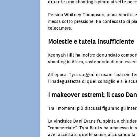
durante uno shooting ispirato ai sette pecca
Persino
Whitney Thompson
, prima vincitri
messa sotto pressione. Ha confessato di pi
telecamere.
Molestie e tutela insufficiente
Keenyah Hill ha inoltre denunciato compor
shooting in Africa, sostenendo di non esse
All’epoca, Tyra suggerì di usare “astuzie fem
l’inadeguatezza di quel consiglio e si è sc
I makeover estremi: il caso Da
Tra i momenti più discussi figurano gli inte
La vincitrice
Dani Evans
fu spinta a chiudere
“commerciale”. Tyra Banks ha ammesso in se
aver accettato quelle scuse, accusando la 