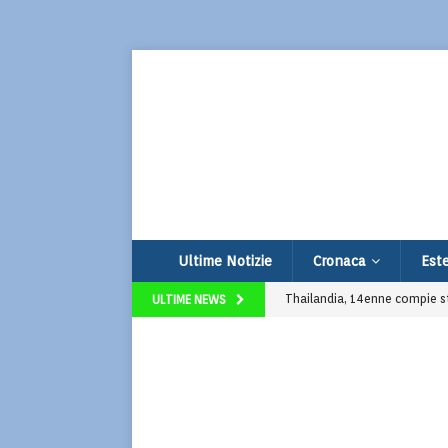
Ultime Notizie
Cronaca
Este
Thailandia, 14enne compie str
ULTIME NEWS
Udine, vendono limonata per
Spoiler La Promessa: nuova s
Super Market: la serie Prime g
Addio a Francesco Guccini: i