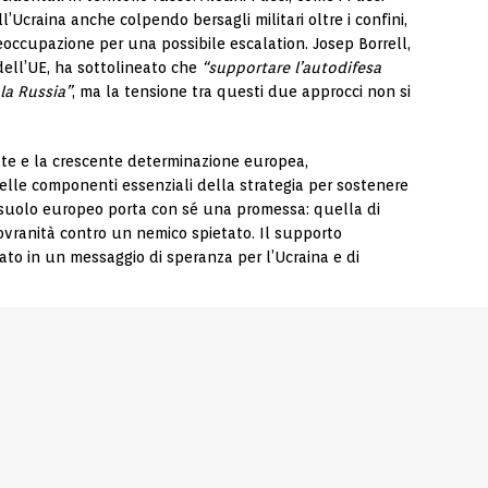
ll’Ucraina anche colpendo bersagli militari oltre i confini,
occupazione per una possibile escalation. Josep Borrell,
dell’UE, ha sottolineato che
“supportare l’autodifesa
la Russia”
, ma la tensione tra questi due approcci non si
ate e la crescente determinazione europea,
elle componenti essenziali della strategia per sostenere
l suolo europeo porta con sé una promessa: quella di
ovranità contro un nemico spietato. Il supporto
rmato in un messaggio di speranza per l’Ucraina e di
a dichiarato Josep Borrell,
“ma faremo tutto il necessario
saggio che oggi risuona forte e chiaro non solo nei cuori
citi europei, uniti in una battaglia che potrebbe ridefinire
SUCCESSIVO
ive
Putin e Pezeshkian: vertice cruciale
i
per il Medio Oriente