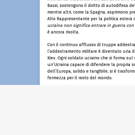
Bassi, sostengono il diritto di autodifesa de
mentre altri, come la Spagna, esprimono pre
Alto Rappresentante per la politica estera 
ucraina non significa entrare in guerra con 
è ancora risolta.
Con il continuo afflusso di truppe addestr
l’addestramento militare è diventato una d
Kiev. Ogni soldato ucraino che si forma su
un’Ucraina capace di difendere la propria s
dell’Europa, solido e tangibile, si è trasfo
fermezza per il resto del mondo.
“Non vogliamo una guerra con la Russia”,
h
affinché l’Ucraina possa difendersi”
. Un mes
degli ucraini, ma anche nei ranghi degli eser
il futuro dell’Europa stessa.
PRECEDENTE
Una donna uccide i genitori e v
per quattro anni con i loro corp