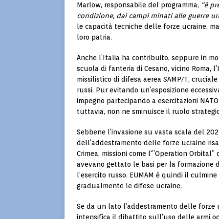
Marlow, responsabile del programma,
“è pr
condizione, dai campi minati alle guerre u
le capacità tecniche delle forze ucraine, m
loro patria.
Anche l’Italia ha contribuito, seppure in m
scuola di fanteria di Cesano, vicino Roma, l
missilistico di difesa aerea SAMP/T, cruciale 
russi. Pur evitando un’esposizione eccessiva
impegno partecipando a esercitazioni NATO e
tuttavia, non ne sminuisce il ruolo strategi
Sebbene l’invasione su vasta scala del 2022
dell’addestramento delle forze ucraine risa
Crimea, missioni come l'”Operation Orbital”
avevano gettato le basi per la formazione di
l’esercito russo. EUMAM è quindi il culmine 
gradualmente le difese ucraine.
Se da un lato l’addestramento delle forze u
intensifica il dibattito sull’uso delle armi o