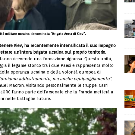
ità militare ucraina denominata “Brigata Anna di Kiev”.
stenere Kiev, ha recentemente intensificato il suo impegno
rare un’intera brigata ucraina sul proprio territorio.
stanno ricevendo una formazione rigorosa. Questa unità,
gia il legame storico tra i due Paesi e rappresenta molto
e della speranza ucraina e della volontà europea di
forniamo addestramento, ma anche equipaggiamento”
,
nuel Macron, visitando personalmente le truppe. Carri
-10RC fanno parte dell’arsenale che la Francia metterà a
ini nelle battaglie future.