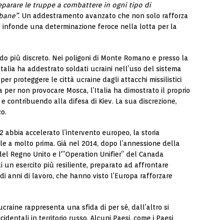
eparare le truppe a combattere in ogni tipo di
rbane”
. Un addestramento avanzato che non solo rafforza
a infonde una determinazione feroce nella lotta per la
odo più discreto. Nei poligoni di Monte Romano e presso la
’Italia ha addestrato soldati ucraini nell’uso del sistema
per proteggere le città ucraine dagli attacchi missilistici
 per non provocare Mosca, l’Italia ha dimostrato il proprio
 contribuendo alla difesa di Kiev. La sua discrezione,
co.
 abbia accelerato l’intervento europeo, la storia
le a molto prima. Già nel 2014, dopo l’annessione della
 del Regno Unito e l'”Operation Unifier” del Canada
 un esercito più resiliente, preparato ad affrontare
di anni di lavoro, che hanno visto l’Europa rafforzare
craine rappresenta una sfida di per sé, dall’altro si
ccidentali in territorio russo. Alcuni Paesi, come i Paesi