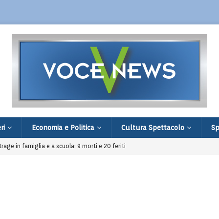
ri
Economia e Politica
Cultura Spettacolo
Sp
age in famiglia e a scuola: 9 morti e 20 feriti
 comprare un Ciao: fermati dopo una segnalazione
toria d’amore tra Teresa e il maggiordomo Cristóbal
irata a Cinisello è prima in classifica
l poeta dell’Appennino muore a 86 anni