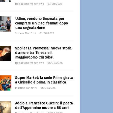
Redazione VoceNews
07/08/2026
Udine, vendono limonata per
comprare un Ciao: fermati dopo
una segnalazione
Tiziana Manfrini
07/08/2026
Spoiler La Promessa: nuova storia
d’amore tra Teresa e il
maggiordomo Cristóbal
Redazione VoceNews
06/08/2026
Super Market: la serie Prime girata
a Cinisello è prima in classifica
Martina Fanzinni
06/08/2026
Addio a Francesco Guccini: il poeta
dell’Appennino muore a 86 anni