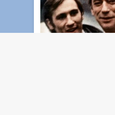
Tre amici di vecchia data si ritrovano con le
con loro un giovane pugile che è da poco en
condividono opinioni e dubbi. Il tempo che
alla ricerca di quella voglia di vivere sacri
non avere più vent’anni ma di essere ancora
provare a migliorare è dovere di chiunque.