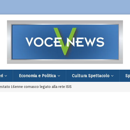
ri
Economia e Politica
Cultura Spettacolo
Sp
restato 16enne comasco legato alla rete ISIS
age in famiglia e a scuola: 9 morti e 20 feriti
 comprare un Ciao: fermati dopo una segnalazione
toria d’amore tra Teresa e il maggiordomo Cristóbal
irata a Cinisello è prima in classifica