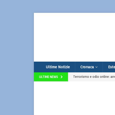
Ultime Notizie
Cronaca
Este
Terrorismo e odio online: ar
ULTIME NEWS
Thailandia, 14enne compie str
Udine, vendono limonata per
Spoiler La Promessa: nuova s
Super Market: la serie Prime g