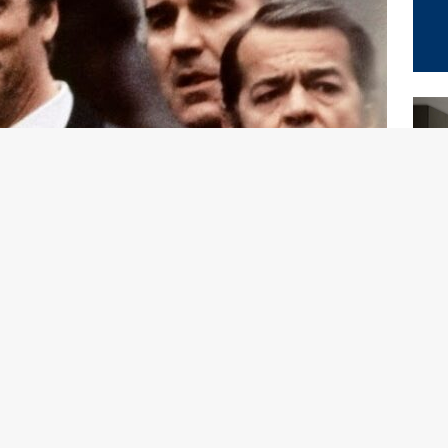
 relative signore per trascorrere i fine settimana. Insieme
trato nel gruppo. Gli uomini, tutti di mezza età,
 passa comincia a farsi sentire per il gruppo perennemente
ficata alla stabilità economica. Insieme si accorgeranno di
 li . La fine non sempre è quella che si aspetta ma