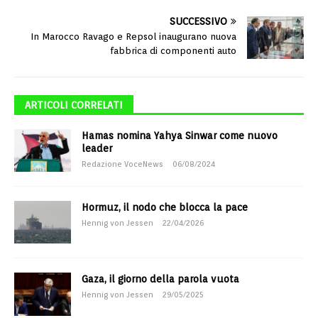
SUCCESSIVO
In Marocco Ravago e Repsol inaugurano nuova
fabbrica di componenti auto
ARTICOLI CORRELATI
Hamas nomina Yahya Sinwar come nuovo
leader
Redazione VoceNews
06/08/2024
Hormuz, il nodo che blocca la pace
Hennig von Jessen
22/04/2026
Gaza, il giorno della parola vuota
Hennig von Jessen
29/05/2025