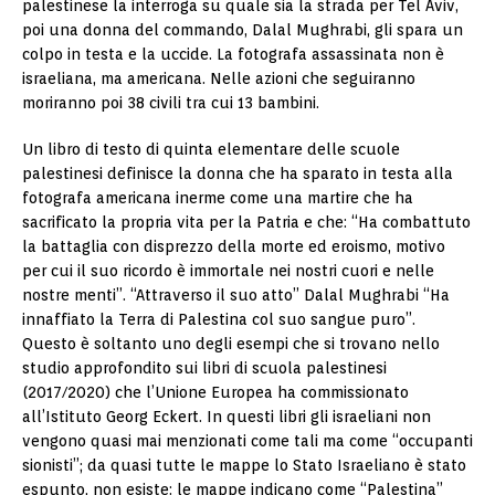
palestinese la interroga su quale sia la strada per Tel Aviv,
poi una donna del commando, Dalal Mughrabi, gli spara un
colpo in testa e la uccide. La fotografa assassinata non è
israeliana, ma americana. Nelle azioni che seguiranno
moriranno poi 38 civili tra cui 13 bambini.
Un libro di testo di quinta elementare delle scuole
palestinesi definisce la donna che ha sparato in testa alla
fotografa americana inerme come una martire che ha
sacrificato la propria vita per la Patria e che: “Ha combattuto
la battaglia con disprezzo della morte ed eroismo, motivo
per cui il suo ricordo è immortale nei nostri cuori e nelle
nostre menti”. “Attraverso il suo atto” Dalal Mughrabi “Ha
innaffiato la Terra di Palestina col suo sangue puro”.
Questo è soltanto uno degli esempi che si trovano nello
studio approfondito sui libri di scuola palestinesi
(2017/2020) che l’Unione Europea ha commissionato
all’Istituto Georg Eckert. In questi libri gli israeliani non
vengono quasi mai menzionati come tali ma come “occupanti
sionisti”; da quasi tutte le mappe lo Stato Israeliano è stato
espunto, non esiste: le mappe indicano come “Palestina”